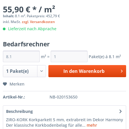
55,90 € * / m²
Inhalt:
8.1 m². Paketpreis: 452,79 €
inkl. MwSt.
zzgl. Versandkosten
Lieferzeit nach Abprache
Bedarfsrechner
m² =
Paket(e) á
8.1
m²
In den
Warenkorb
Merken
Artikel-Nr.:
NB-020153650
Beschreibung
ZIRO-KORK Korkparkett 5 mm, extrabreit im Dekor Harmony
Der klassische Korkbodenbelag für alle...
mehr