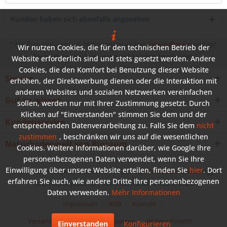
Kunden haben sich ebenfalls angesehen
* Alle Preise inkl. gesetzl. Mehrwertsteuer zzgl.
Versandkosten
und ggf.
Wir nutzen Cookies, die für den technischen Betrieb der
Nachnahmegebühren, wenn nicht anders beschrieben
Website erforderlich sind und stets gesetzt werden. Andere
Cookies, die den Komfort bei Benutzung dieser Website
Service
erhöhen, der Direktwerbung dienen oder die Interaktion mit
anderen Websites und sozialen Netzwerken vereinfachen
Gut zu wissen
sollen, werden nur mit Ihrer Zustimmung gesetzt. Durch
Klicken auf "Einverstanden" stimmen Sie dem und der
Kundenservice
entsprechenden Datenverarbeitung zu. Falls Sie dem
nicht
zustimmen
, beschränken wir uns auf die wesentlichen
Naturbodenwelt von Bioraum
Cookies. Weitere Informationen darüber, wie Google Ihre
personenbezogenen Daten verwendet, wenn Sie Ihre
Einwilligung über unsere Website erteilen, finden Sie
hier
. Dort
* Alle Preise inkl. gesetzl. Mehrwertsteuer zzgl.
Versandkosten
und ggf.
erfahren Sie auch, wie andere Dritte Ihre personenbezogenen
Nachnahmegebühren, wenn nicht anders beschrieben
Daten verwenden.
Mehr Informationen
Impressum
AGB
Kontakt
Versand und Zahlungsbedingungen
Widerrufsrecht
Einverstanden
Konfigurieren