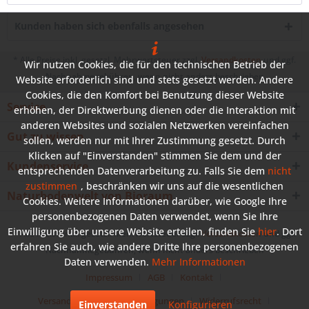
Kunden haben sich ebenfalls angesehen
* Alle Preise inkl. gesetzl. Mehrwertsteuer zzgl.
Versandkosten
und ggf.
Wir nutzen Cookies, die für den technischen Betrieb der
Nachnahmegebühren, wenn nicht anders beschrieben
Website erforderlich sind und stets gesetzt werden. Andere
Cookies, die den Komfort bei Benutzung dieser Website
Service
erhöhen, der Direktwerbung dienen oder die Interaktion mit
anderen Websites und sozialen Netzwerken vereinfachen
Gut zu wissen
sollen, werden nur mit Ihrer Zustimmung gesetzt. Durch
Klicken auf "Einverstanden" stimmen Sie dem und der
Kundenservice
entsprechenden Datenverarbeitung zu. Falls Sie dem
nicht
zustimmen
, beschränken wir uns auf die wesentlichen
Naturbodenwelt von Bioraum
Cookies. Weitere Informationen darüber, wie Google Ihre
personenbezogenen Daten verwendet, wenn Sie Ihre
Einwilligung über unsere Website erteilen, finden Sie
hier
. Dort
* Alle Preise inkl. gesetzl. Mehrwertsteuer zzgl.
Versandkosten
und ggf.
erfahren Sie auch, wie andere Dritte Ihre personenbezogenen
Nachnahmegebühren, wenn nicht anders beschrieben
Daten verwenden.
Mehr Informationen
Impressum
AGB
Kontakt
Versand und Zahlungsbedingungen
Widerrufsrecht
Einverstanden
Konfigurieren