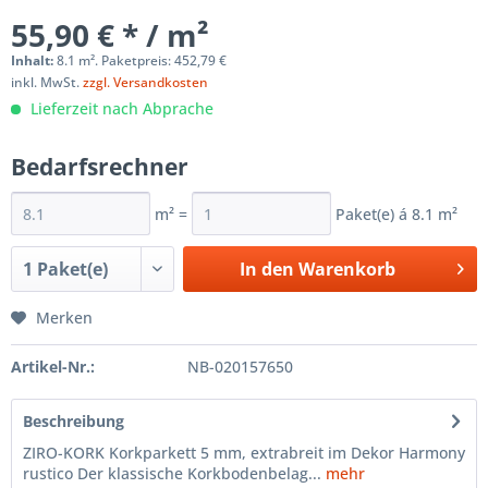
55,90 € * / m²
Inhalt:
8.1 m². Paketpreis: 452,79 €
inkl. MwSt.
zzgl. Versandkosten
Lieferzeit nach Abprache
Bedarfsrechner
m² =
Paket(e) á
8.1
m²
In den
Warenkorb
Merken
Artikel-Nr.:
NB-020157650
Beschreibung
ZIRO-KORK Korkparkett 5 mm, extrabreit im Dekor Harmony
rustico Der klassische Korkbodenbelag...
mehr